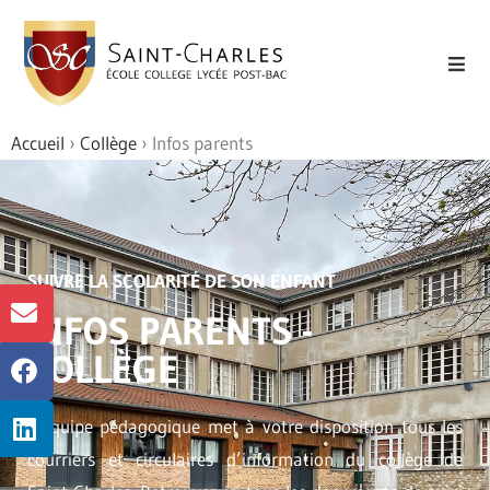
Accueil
›
Collège
›
Infos parents
SUIVRE LA SCOLARITÉ DE SON ENFANT
INFOS PARENTS -
COLLÈGE
L’équipe pédagogique met à votre disposition tous les
courriers et circulaires d’information du collège de