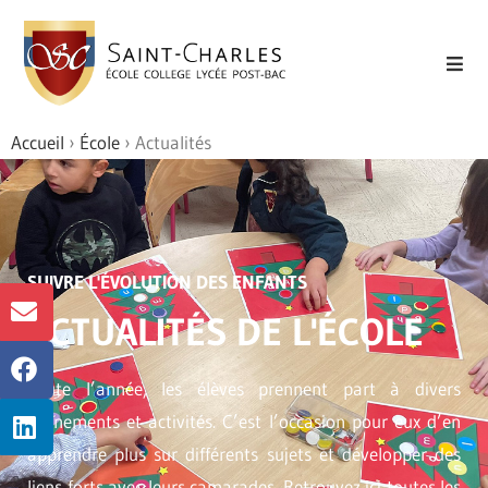
Accueil
›
École
›
Actualités
SUIVRE L'ÉVOLUTION DES ENFANTS
ACTUALITÉS DE L'ÉCOLE
Toute l’année, les élèves prennent part à divers
évènements et activités. C’est l’occasion pour eux d’en
apprendre plus sur différents sujets et développer des
liens forts avec leurs camarades. Retrouvez ici toutes les