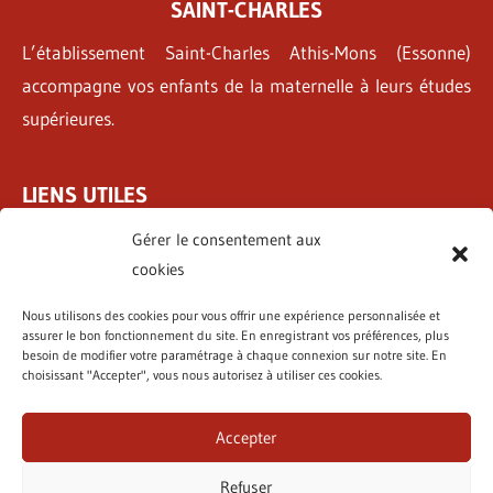
SAINT-CHARLES
L’établissement Saint-Charles Athis-Mons (Essonne)
accompagne vos enfants de la maternelle à leurs études
supérieures.
LIENS UTILES
Tarifs & Inscriptions
Gérer le consentement aux
Pastorale
cookies
Internat
Nous utilisons des cookies pour vous offrir une expérience personnalisée et
Emplois
assurer le bon fonctionnement du site. En enregistrant vos préférences, plus
besoin de modifier votre paramétrage à chaque connexion sur notre site. En
choisissant "Accepter", vous nous autorisez à utiliser ces cookies.
NOUS CONTACTER
Accepter
2 Rue Geneviève Anthonioz-de Gaulle, 91200 Athis-Mons
Refuser