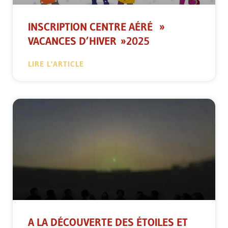
INSCRIPTION CENTRE AÉRÉ »
VACANCES D’HIVER »2025
LIRE L'ARTICLE
A LA DÉCOUVERTE DES ÉTOILES ET