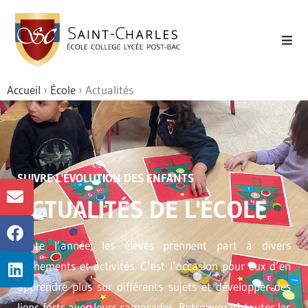
Accueil
›
École
›
Actualités
SUIVRE L'ÉVOLUTION DES ENFANTS
ACTUALITÉS DE L'ÉCOLE
Toute l’année, les élèves prennent part à divers
évènements et activités. C’est l’occasion pour eux d’en
apprendre plus sur différents sujets et développer des
liens forts avec leurs camarades. Retrouvez ici toutes les